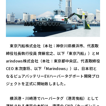
資料ダウンロード
東京汽船株式会社（本社：神奈川県横浜市、代表取
締役社長執行役員 齊藤宏之、以下「東京汽船」）とM
Marindows株式会社
arindows株式会社（本社：東京都中央区、代表取締役
CEO 末次康将、以下「Marindows」）は、日本初と
〒104-0028
東京都中央区八重洲2-1-1 YANMAR TOKYO 12階
なるピュアバッテリーEVハーバータグボート開発プロ
ジェクトを正式に開始致しました。
横浜港・川崎港でハーバータグ（港湾曳船）として
運航される予定の本船は、港湾の CNP（カーボンニュ