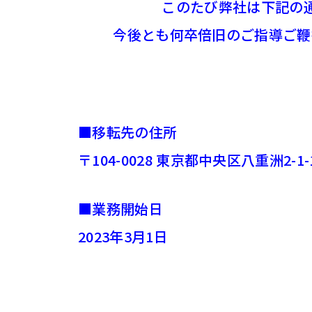
このたび弊社は下記の
今後とも何卒倍旧のご指導ご鞭
■移転先の住所
〒104-0028 東京都中央区⼋重洲2-1-1
■業務開始⽇
2023年3⽉1⽇