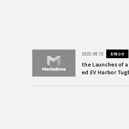
2025.08.13
お知らせ
the Launches of a
ed EV Harbor Tug
ject